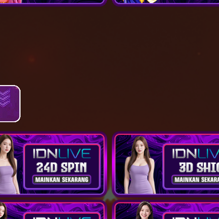
Si Ceroboh - Landak - Main Catur - Garuk - Gedung Bioskop - D
Anak Sakti - Ulat Sutera - Layang-Layang - Sepatu - Ranjang - G
Penari - Cumi-Cumi - Main Kelereng - Rumah - Sekolahan - Selir
Penjual Daging - Burung Onta - Engrang,Egrang - Sendok - Korek
Pemburu - Macan Tutul - Lempar Karet - Sumur - Baju - Pandu
Kepala Desa - Bajing - Apollo,Apolo - Potlot - Ceret - Semar
Penipu - Kancil - Damdaman - Hidung - Cangkir - Aswatama
Ibu Suri - Ikan Layur - Dadu - Kumis - Pipa - Dewi Kunti