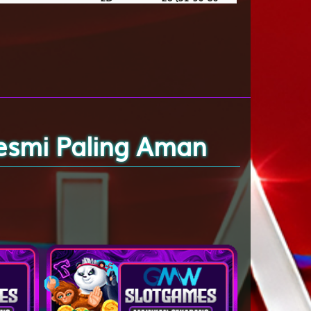
40)
Dewi Supraba
2D
27 (19-61-06-
11)
2D
32 (03-60-18-
10)
2D
34 (36-73-89-
23)
esmi Paling Aman
bat - Sayempraba
2D
36 (34-83-87-
33)
- Truk - Gareng
2D
37 (38-59-83-
09)
2D
40 (43-76-78-
26)
Untari
2D
38 (37-67-84-
17)