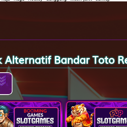
Wanita Cantik - Kura-Kura - Bola Sodok - Sabun Bubuk - Otak - 
Ahli Nujum - Ular - Yudo - Kamar Mandi - Tali - Abiyasa
Orang Buta - Rusa - Silat - Jamu - Paru-Paru - Destarata
 Alternatif Bandar Toto R
Pendeta Wanita - Musang - Balap Sepeda - Manggis - Rumah O
Orang Bongkok - Ikan Gabus - Balap Mobil - Anggur - B.H,BH,Bra 
Penolong - Gelatik - Golf - Tang - Peci - Widura
Putri Raja - Cendrawasih - Balap Sepeda Motor - Engsel - Drum - 