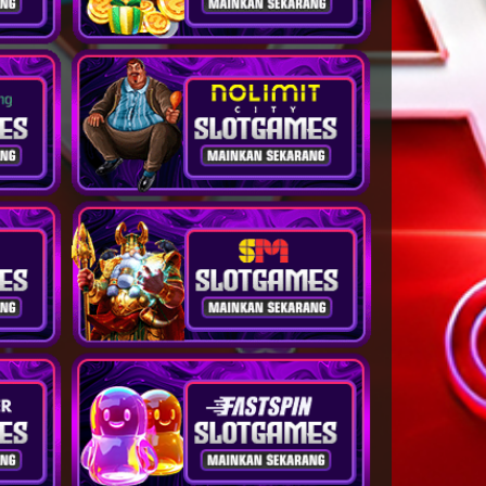
2D
39 (44-55-77-
05)
2D
41 (49-56-76-
06)
akta
2D
42 (45-97-72-
47)
2D
43 (40-71-41-
21)
2D
44 (39-81-86-
31)
2D
45 (42-51-75-
01)
ang Wenang
2D
46 (48-64-73-
14)
Untari
2D
38 (37-67-84-
17)